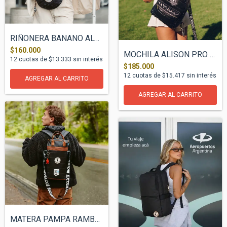
RIÑONERA BANANO ALCORTA ÉPIC
$160.000
MOCHILA ALISON PRO DIAMOND POP
12
cuotas de
$13.333
sin interés
$185.000
12
cuotas de
$15.417
sin interés
MATERA PAMPA RAMBO RAP RUTA 40