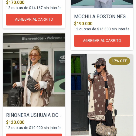
$170.000
12
cuotas de
$14.167
sin interés
MOCHILA BOSTON NEGRO
$190.000
12
cuotas de
$15.833
sin interés
17
%
OFF
RIÑONERA USHUAIA DONNA POP NEGRO
$120.000
12
cuotas de
$10.000
sin interés