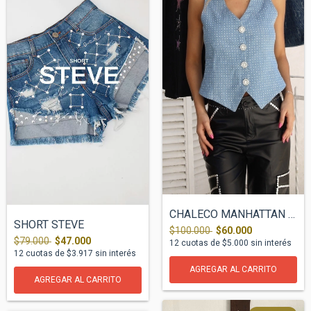
CHALECO MANHATTAN DENIM
SHORT STEVE
$100.000
$60.000
$79.000
$47.000
12
cuotas de
$5.000
sin interés
12
cuotas de
$3.917
sin interés
AGREGAR AL CARRITO
AGREGAR AL CARRITO