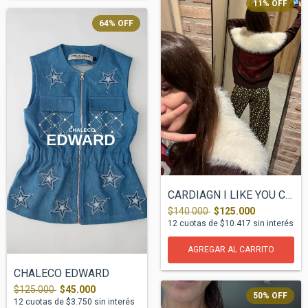
11
%
OFF
64
%
OFF
CARDIAGN I LIKE YOU Choco
$140.000
$125.000
12
cuotas de
$10.417
sin interés
CHALECO EDWARD
$125.000
$45.000
50
%
OFF
12
cuotas de
$3.750
sin interés