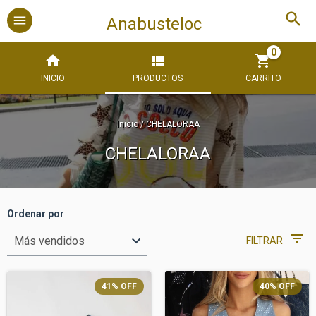
Anabusteloc
0
INICIO
PRODUCTOS
CARRITO
Inicio
/
CHELALORAA
CHELALORAA
Ordenar por
FILTRAR
41
%
OFF
40
%
OFF