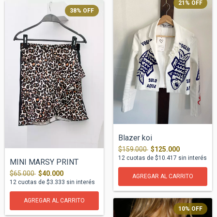
21
%
OFF
38
%
OFF
Blazer koi
$159.000
$125.000
12
cuotas de
$10.417
sin interés
MINI MARSY PRINT
$65.000
$40.000
AGREGAR AL CARRITO
12
cuotas de
$3.333
sin interés
AGREGAR AL CARRITO
10
%
OFF