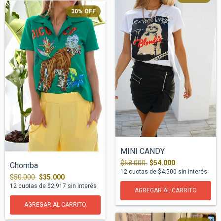
30
%
OFF
MINI CANDY
$68.000
$54.000
Chomba
12
cuotas de
$4.500
sin interés
$50.000
$35.000
12
cuotas de
$2.917
sin interés
AGREGAR AL CARRITO
AGREGAR AL CARRITO