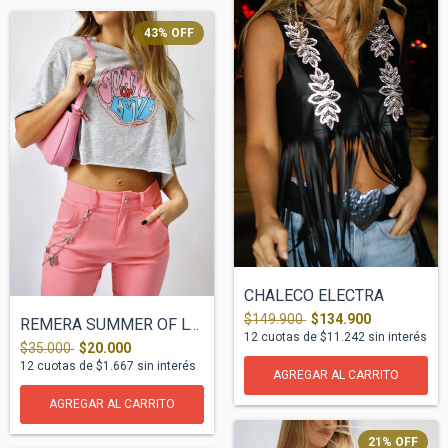
43
%
OFF
CHALECO ELECTRA
$149.900
$134.900
REMERA SUMMER OF LOVE (GREY)
12
cuotas de
$11.242
sin interés
$35.000
$20.000
12
cuotas de
$1.667
sin interés
AGREGAR AL CARRITO
AGREGAR AL CARRITO
21
%
OFF