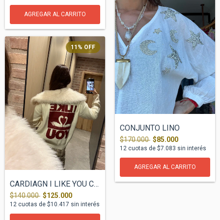
AGREGAR AL CARRITO
11
%
OFF
CONJUNTO LINO
$170.000
$85.000
12
cuotas de
$7.083
sin interés
AGREGAR AL CARRITO
CARDIAGN I LIKE YOU Crudo.
$140.000
$125.000
12
cuotas de
$10.417
sin interés